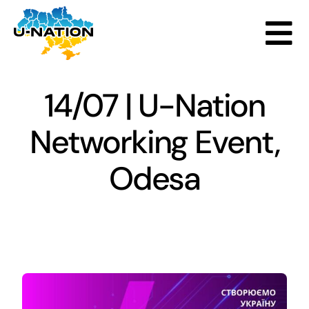
Skip
to
Tog
content
Goals
Nav
14/07 | U-Nation
Accelerator
Networking Event,
Odesa
Startups
Events
Partners